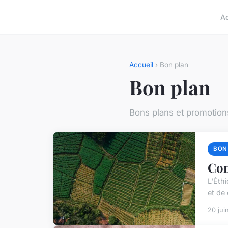
A
Accueil
› Bon plan
Bon plan
Bons plans et promotio
BON
Com
L'Éth
et de 
20 jui