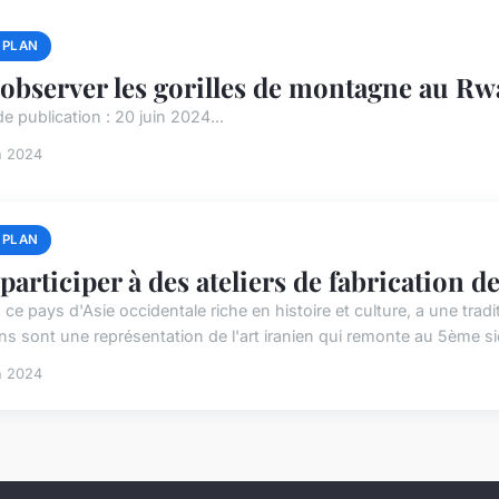
 PLAN
observer les gorilles de montagne au Rw
e publication : 20 juin 2024...
n 2024
 PLAN
participer à des ateliers de fabrication de
, ce pays d'Asie occidentale riche en histoire et culture, a une trad
ns sont une représentation de l'art iranien qui remonte au 5ème siè
n 2024