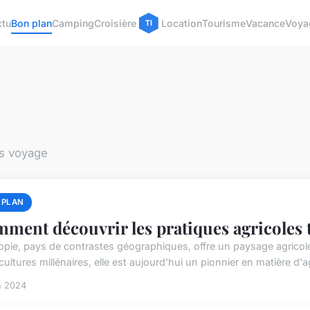
ctu
Bon plan
Camping
Croisière
Location
Tourisme
Vacance
Voya
ns voyage
 PLAN
ment découvrir les pratiques agricoles t
iopie, pays de contrastes géographiques, offre un paysage agricole a
cultures millénaires, elle est aujourd'hui un pionnier en matière d'ag
n 2024