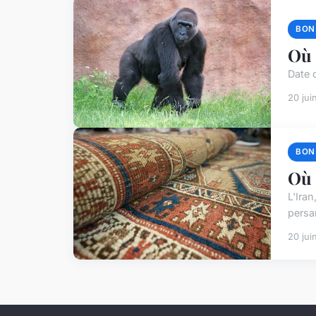
BON
Où 
Date d
20 jui
BON
Où 
L'Iran
persa
20 jui