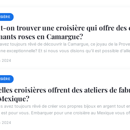
SIÈRE
t-on trouver une croisière qui offre des
mants roses en Camargue?
avez toujours rêvé de découvrir la Camargue, ce joyau de la Prove
ne exceptionnelle? Et si nous vous disions qu'il est possible d'allie
n 2024
SIÈRE
lles croisières offrent des ateliers de fa
Mexique?
us avez toujours rêvé de créer vos propres bijoux en argent tout e
le est pour vous. Embarquer pour une croisière au Mexique vous offr
n 2024