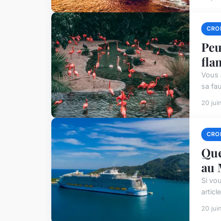
CROI
Peu
fla
Vous 
sa fau
20 jui
CROI
Que
au 
Si vo
artic
20 jui