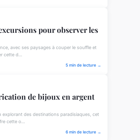
 excursions pour observer les
nce, avec ses paysages à couper le souffle et
r cette d...
5 min de lecture →
brication de bijoux en argent
n explorant des destinations paradisiaques, cet
e cette o...
6 min de lecture →