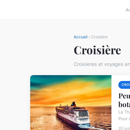
A
Accueil
› Croisière
Croisière
Croisières et voyages e
CROI
Peu
bot
La Th
Pour c
20 jui