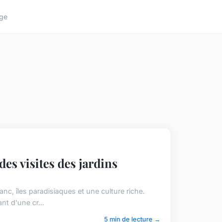
ge
es visites des jardins
nc, îles paradisiaques et une culture riche.
nt d'une cr...
5 min de lecture →