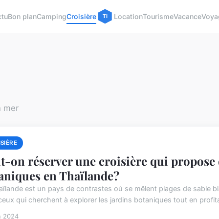
ctu
Bon plan
Camping
Croisière
Location
Tourisme
Vacance
Voya
n mer
SIÈRE
t-on réserver une croisière qui propose d
aniques en Thaïlande?
aïlande est un pays de contrastes où se mêlent plages de sable bla
eux qui cherchent à explorer les jardins botaniques tout en profita
n 2024